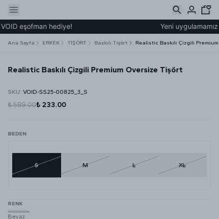
VOID eşofman hediye!
Yeni uygulamamız üz
Ana Sayfa
ERKEK
TİŞÖRT
Baskılı Tişört
Realistic Baskılı Çizgili Premium
Realistic Baskılı Çizgili Premium Oversize Tişört
SKU
:
VOID-SS25-00825_3_S
₺ 589.00
₺ 233.00
BEDEN
S
M
L
XL
RENK
Beyaz