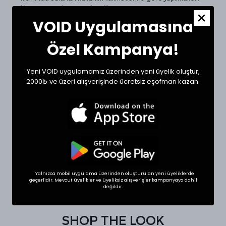
Kurutma yapılmaması önerilir.
VOID Uygulamasına
Beden Ölçüleri ve Doğru Beden Seçimi:
Tekstil ürünlerinde beden seçimi modellere göre
Özel Kampanya!
değişkenlik gösterebilir. Siz de doğru bir seçim için
dolabınızdaki beğendiğiniz bir ürünün ölçülerini alıp sipariş
oluşturabilirsiniz.
Yeni VOID uygulamamız üzerinden yeni üyelik oluştur,
Ölçülerde +1/-1 cm farklılık olabilir.
2000₺ ve üzeri alışverişinde ücretsiz eşofman kazan.
Beden
Göğüs (cm)
Boy (cm)
Small
60
73
Medium
62
75
Large
64
75
Yalnızca mobil uygulama üzerinden oluşturulan yeni üyeliklerde
XLarge
66
76
geçerlidir. Mevcut üyelikler ve üyeliksiz alışverişler kampanyaya dahil
değildir.
SHOP THE LOOK