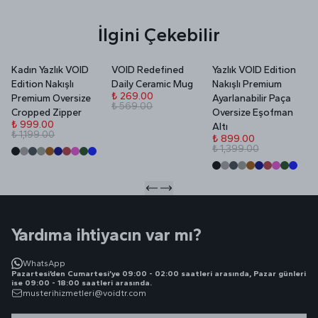
İlgini Çekebilir
Kadın Yazlık VOID
VOID Redefined
Yazlık VOID Edition
V
Edition Nakışlı
Daily Ceramic Mug
Nakışlı Premium
P
₺ 269.00
Premium Oversize
Ayarlanabilir Paça
₺ 569.00
₺
Cropped Zipper
Oversize Eşofman
₺
₺ 999.00
Altı
₺ 1,199.00
₺ 899.00
₺ 1,399.00
Yardıma ihtiyacın var mı?
WhatsApp
Pazartesi’den Cumartesi’ye 09:00 - 02:00 saatleri arasında, Pazar günleri
ise 09:00 - 18:00 saatleri arasında.
musterihizmetleri@voidtr.com