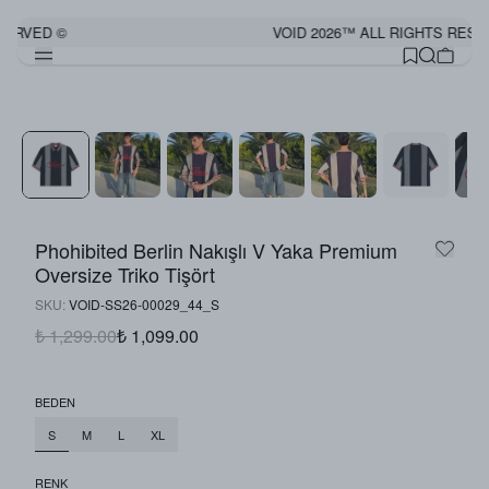
SERVED ©
VOID 2026™ ALL RIGHTS RESE
Görünümü Tamamla
Phohibited Berlin Nakışlı V Yaka Premium
Oversize Triko Tişört
SKU
:
VOID-SS26-00029_44_S
₺ 1,299.00
₺ 1,099.00
BEDEN
S
M
L
XL
RENK