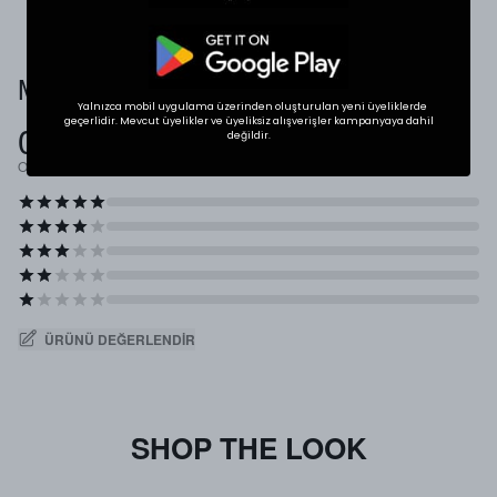
Müşteri Yorumları
Yalnızca mobil uygulama üzerinden oluşturulan yeni üyeliklerde
geçerlidir. Mevcut üyelikler ve üyeliksiz alışverişler kampanyaya dahil
0.0
değildir.
Ortalama Puan
ÜRÜNÜ DEĞERLENDIR
SHOP THE LOOK