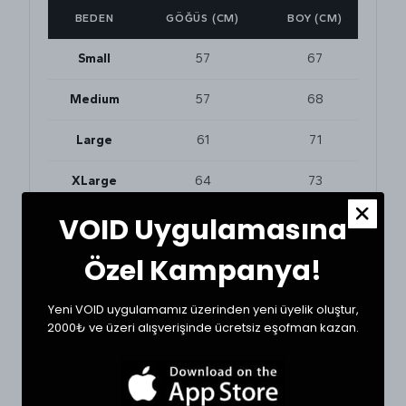
BEDEN
GÖĞÜS (CM)
BOY (CM)
Small
57
67
Medium
57
68
Large
61
71
XLarge
64
73
VOID Uygulamasına
BEDEN VE UYUMLULUK
Özel Kampanya!
Tekstil ürünlerinde beden seçimi modellere göre
değişkenlik gösterebilir. En doğru seçim için
dolabınızdaki favori bir ürününüzün ölçülerini alıp
Yeni VOID uygulamamız üzerinden yeni üyelik oluştur,
karşılaştırabilirsiniz.
2000₺ ve üzeri alışverişinde ücretsiz eşofman kazan.
* Ölçülerde ±1 cm farklılık olabilir.