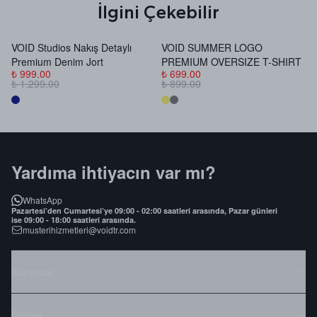
İlgini Çekebilir
VOID Studios Nakış Detaylı
VOID SUMMER LOGO
V
Premium Denim Jort
PREMIUM OVERSIZE T-SHIRT
B
₺ 999.00
₺ 699.00
₺
₺ 1,299.00
₺ 899.00
₺
Yardıma ihtiyacın var mı?
WhatsApp
Pazartesi’den Cumartesi’ye 09:00 - 02:00 saatleri arasında, Pazar günleri
ise 09:00 - 18:00 saatleri arasında.
musterihizmetleri@voidtr.com
Kurumsal
Destek