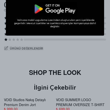
0.0
Ortalama Puan
Yalnızca mobil uygulama üzerinden oluşturulan yeni üyeliklerde
geçerlidir. Mevcut üyelikler ve üyeliksiz alışverişler kampanyaya dahil
değildir.
ÜRÜNÜ DEĞERLENDIR
SHOP THE LOOK
İlgini Çekebilir
VOID Studios Nakış Detaylı
VOID SUMMER LOGO
V
Premium Denim Jort
PREMIUM OVERSIZE T-SHIRT
B
₺ 999.00
₺ 699.00
₺