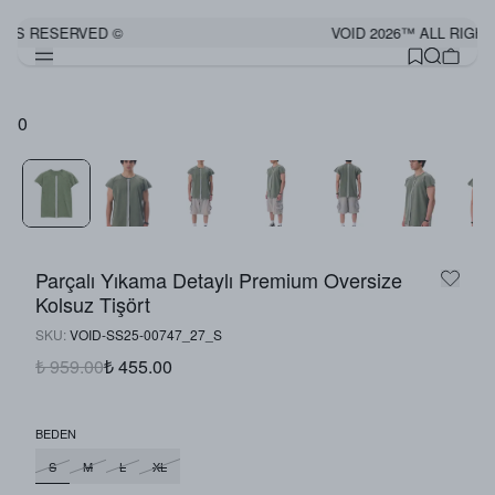
HTS RESERVED ©
VOID 2026™ ALL RIGHT
0
Parçalı Yıkama Detaylı Premium Oversize
Kolsuz Tişört
SKU
:
VOID-SS25-00747_27_S
₺ 959.00
₺ 455.00
BEDEN
S
M
L
XL