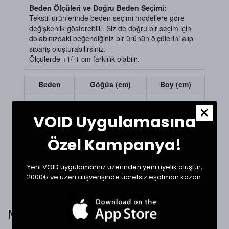
Beden Ölçüleri ve Doğru Beden Seçimi:
Tekstil ürünlerinde beden seçimi modellere göre
değişkenlik gösterebilir. Siz de doğru bir seçim için
dolabınızdaki beğendiğiniz bir ürünün ölçülerini alıp
sipariş oluşturabilirsiniz.
Ölçülerde +1/-1 cm farklılık olabilir.
Beden
Göğüs (cm)
Boy (cm)
Small
58
69
VOID Uygulamasına
Medium
60
72
Özel Kampanya!
Large
65
73
XLarge
66
77
Yeni VOID uygulamamız üzerinden yeni üyelik oluştur,
2000₺ ve üzeri alışverişinde ücretsiz eşofman kazan.
Müşteri Yorumları