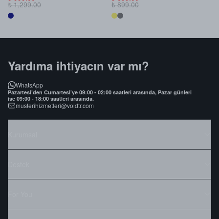
₺ 1,299.00
₺ 899.00
₺
Yardıma ihtiyacın var mı?
WhatsApp
Pazartesi’den Cumartesi’ye 09:00 - 02:00 saatleri arasında, Pazar günleri
ise 09:00 - 18:00 saatleri arasında.
musterihizmetleri@voidtr.com
Kurumsal
Destek
For You