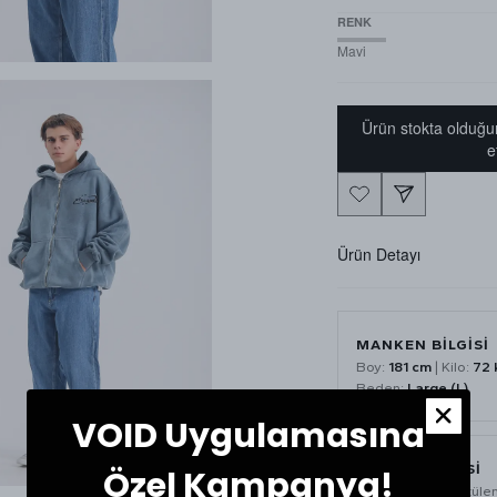
RENK
Mavi
Ürün stokta olduğu
e
Ürün Detayı
MANKEN BİLGİSİ
Boy:
181 cm
| Kilo:
72 
Beden:
Large (L)
VOID Uygulamasına
BAKIM ÖNERİSİ
Özel Kampanya!
Ürün yıkama ve ütüle