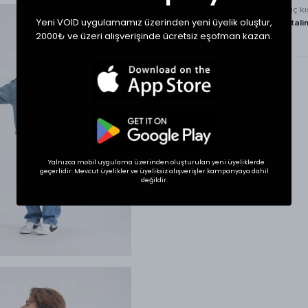
tamamen ürünün iç k
Yeni VOID uygulamamız üzerinden yeni üyelik oluştur,
bulunan
kullanım tali
2000₺ ve üzeri alışverişinde ücretsiz eşofman kazan.
göre
yapılmalıdır.
Yalnızca mobil uygulama üzerinden oluşturulan yeni üyeliklerde
geçerlidir. Mevcut üyelikler ve üyeliksiz alışverişler kampanyaya dahil
değildir.