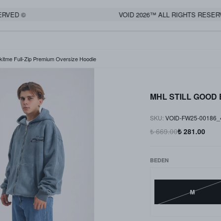
ED ©
VOID 2026™ ALL RIGHTS RESERVED
tme Full-Zip Premium Oversize Hoodie
MHL STILL GOOD Es
SKU
:
VOID-FW25-00186
₺ 669.00
₺ 281.00
BEDEN
M