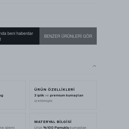
nda beni haberdar
BENZER ÜRÜNLERİ GÖR
t
ÜRÜN ÖZELLİKLERİ
kg
3 iplik
ve
premium kumaştan
üretilmiştir.
MATERYAL BİLGİSİ
me işlemi
Ürün
%100 Pamuklu
kumaştan