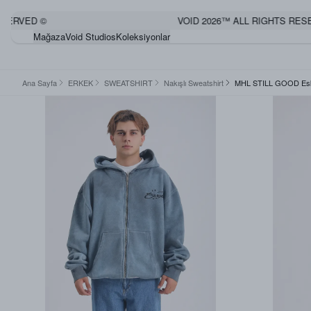
RVED ©
VOID 2026™ ALL RIGHTS RESERV
Mağaza
Void Studios
Koleksiyonlar
Ana Sayfa
ERKEK
SWEATSHIRT
Nakışlı Sweatshirt
MHL STILL GOOD Eski