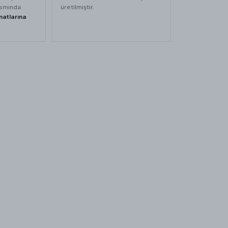
ısmında
üretilmiştir.
matlarına