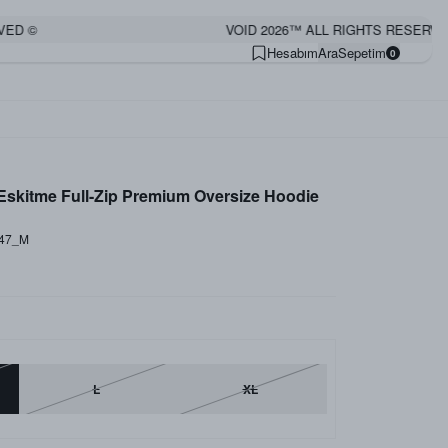
 ©
VOID 2026™ ALL RIGHTS RESERVED ©
Hesabım
Ara
Sepetim
0
kitme Full-Zip Premium Oversize Hoodie
_47_M
L
XL