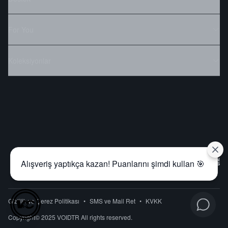
For You
Koleksiyonlar
Alışveriş yaptıkça kazan! Puanlarını şimdi kullan 🎯
Gizlilik ve Çerez Politikası
•
SMS ve Mail Ret
•
KVKK
Copyright© 2025 VOIDTR All rights reserved.