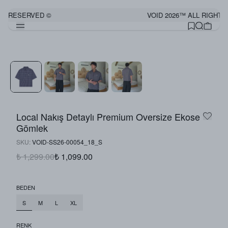
TS RESERVED ©
VOID 2026™ ALL RIGHTS
Görünümü Tamamla
Local Nakış Detaylı Premium Oversize Ekose
Gömlek
SKU
:
VOID-SS26-00054_18_S
₺ 1,299.00
₺ 1,099.00
BEDEN
S
M
L
XL
RENK