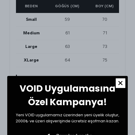
BEDEN
GÖĞÜS (CM)
BOY (CM)
Small
59
70
Medium
61
71
Large
63
73
XLarge
64
75
BEDEN VE UYUMLULUK
VOID Uygulamasına
Tekstil ürünlerinde beden seçimi modellere göre
değişkenlik gösterebilir. En doğru seçim için
Özel Kampanya!
dolabınızdaki favori bir ürününüzün ölçülerini alıp
karşılaştırabilirsiniz.
Yeni VOID uygulamamız üzerinden yeni üyelik oluştur,
* Ölçülerde ±1 cm farklılık olabilir.
2000₺ ve üzeri alışverişinde ücretsiz eşofman kazan.
```