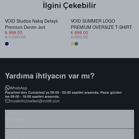
İlgini Çekebilir
VOID Studios Nakış Detaylı
VOID SUMMER LOGO
V
Premium Denim Jort
PREMIUM OVERSIZE T-SHIRT
B
₺ 999.00
₺ 699.00
₺
₺ 1,299.00
₺ 899.00
₺
Yardıma ihtiyacın var mı?
WhatsApp
Pazartesi’den Cumartesi’ye 09:00 - 02:00 saatleri arasında, Pazar günleri
ise 09:00 - 18:00 saatleri arasında.
musterihizmetleri@voidtr.com
Kurumsal
Destek