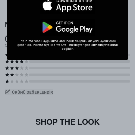
Müşteri Yorumları
0.0
Yalnızca mobil uygulama üzerinden oluşturulan yeni üyeliklerde
Ortalama Puan
geçerlidir. Mevcut üyelikler ve üyeliksiz alışverişler kampanyaya dahil
değildir.
ÜRÜNÜ DEĞERLENDIR
SHOP THE LOOK