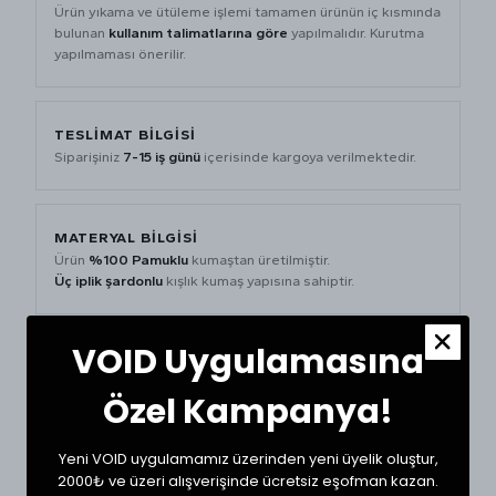
Ürün yıkama ve ütüleme işlemi tamamen ürünün iç kısmında
bulunan
kullanım talimatlarına göre
yapılmalıdır. Kurutma
yapılmaması önerilir.
TESLİMAT BİLGİSİ
Siparişiniz
7-15 iş günü
içerisinde kargoya verilmektedir.
MATERYAL BİLGİSİ
Ürün
%100 Pamuklu
kumaştan üretilmiştir.
Üç iplik şardonlu
kışlık kumaş yapısına sahiptir.
VOID Uygulamasına
BEDEN ÖLÇÜ TABLOSU
Özel Kampanya!
BEDEN
BEL (CM)
BASEN (CM)
BOY (CM)
Yeni VOID uygulamamız üzerinden yeni üyelik oluştur,
2000₺ ve üzeri alışverişinde ücretsiz eşofman kazan.
XSmall
32
55
102