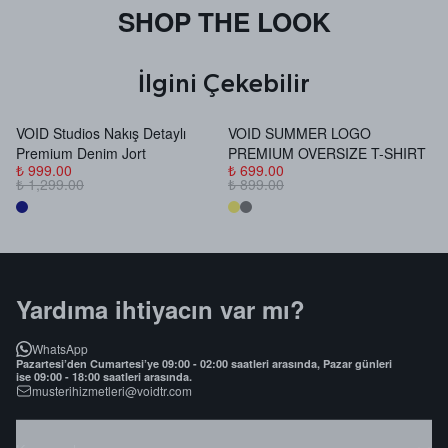
SHOP THE LOOK
İlgini Çekebilir
VOID Studios Nakış Detaylı
VOID SUMMER LOGO
V
Premium Denim Jort
PREMIUM OVERSIZE T-SHIRT
B
₺ 999.00
₺ 699.00
₺
₺ 1,299.00
₺ 899.00
₺
Yardıma ihtiyacın var mı?
WhatsApp
Pazartesi’den Cumartesi’ye 09:00 - 02:00 saatleri arasında, Pazar günleri
ise 09:00 - 18:00 saatleri arasında.
musterihizmetleri@voidtr.com