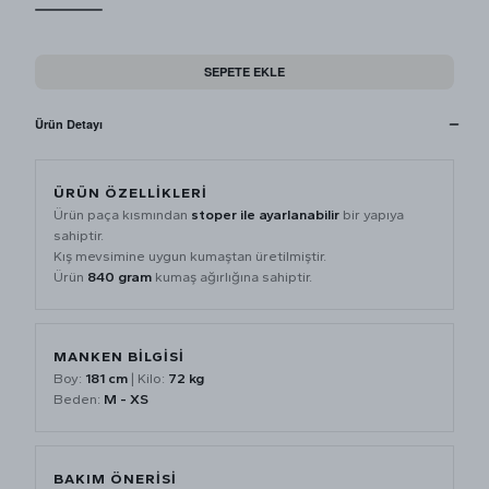
SEPETE EKLE
Ürün Detayı
ÜRÜN ÖZELLİKLERİ
Ürün paça kısmından
stoper ile ayarlanabilir
bir yapıya
sahiptir.
Kış mevsimine uygun kumaştan üretilmiştir.
Ürün
840 gram
kumaş ağırlığına sahiptir.
MANKEN BİLGİSİ
Boy:
181 cm
| Kilo:
72 kg
Beden:
M - XS
BAKIM ÖNERİSİ