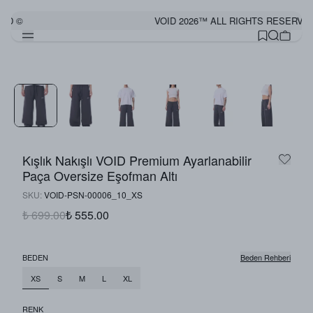
ED ©
VOID 2026™ ALL RIGHTS RESERVED
Görünümü Tamamla
Kışlık Nakışlı VOID Premium Ayarlanabilir
Paça Oversize Eşofman Altı
SKU
:
VOID-PSN-00006_10_XS
₺ 699.00
₺ 555.00
BEDEN
Beden Rehberi
XS
S
M
L
XL
RENK