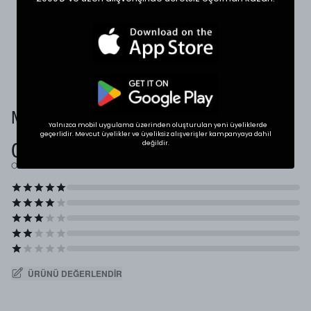
karşılaştırabilirsiniz.
* Ölçülerde +1/-1 cm farklılık olabilir.
Müşteri Yorumları
Yalnızca mobil uygulama üzerinden oluşturulan yeni üyeliklerde
geçerlidir. Mevcut üyelikler ve üyeliksiz alışverişler kampanyaya dahil
0.0
değildir.
Ortalama Puan
ÜRÜNÜ DEĞERLENDIR