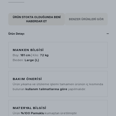
ÜRÜN STOKTA OLDUĞUNDA BENI
BENZER ÜRÜNLERİ GÖR
HABERDAR ET
Ürün Detayı
MANKEN BİLGİSİ
Boy:
181 cm
| Kilo:
72 kg
Beden:
Large (L)
BAKIM ÖNERİSİ
Ürün yıkama ve ütüleme işlemi tamamen ürünün iç kısmında
bulunan
kullanım talimatlarına göre
yapılmalıdır.
MATERYAL BİLGİSİ
Ürün
%100 Pamuklu
kumaştan üretilmiştir.