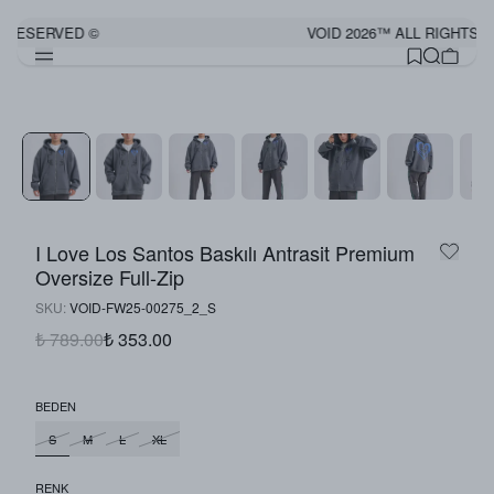
 RESERVED ©
VOID 2026™ ALL RIGHTS R
I Love Los Santos Baskılı Antrasit Premium
Oversize Full-Zip
SKU
:
VOID-FW25-00275_2_S
₺ 789.00
₺ 353.00
BEDEN
S
M
L
XL
RENK