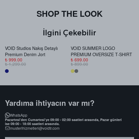
SHOP THE LOOK
İlgini Çekebilir
VOID Studios Nakış Detaylı
VOID SUMMER LOGO
V
Premium Denim Jort
PREMIUM OVERSIZE T-SHIRT
B
₺ 999.00
₺ 699.00
₺
₺ 1,299.00
₺ 899.00
₺
Yardıma ihtiyacın var mı?
WhatsApp
Pazartesi’den Cumartesi’ye 09:00 - 02:00 saatleri arasında, Pazar günleri
ise 09:00 - 18:00 saatleri arasında.
musterihizmetleri@voidtr.com