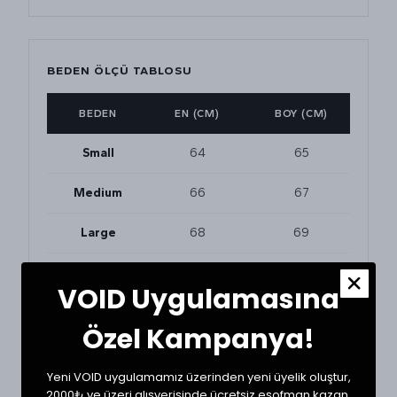
BEDEN ÖLÇÜ TABLOSU
BEDEN
EN (CM)
BOY (CM)
Small
64
65
Medium
66
67
Large
68
69
XLarge
70
71
VOID Uygulamasına
Özel Kampanya!
BEDEN VE UYUMLULUK
Tekstil ürünlerinde beden seçimi modellere göre
Yeni VOID uygulamamız üzerinden yeni üyelik oluştur,
değişkenlik gösterebilir. En doğru seçim için
2000₺ ve üzeri alışverişinde ücretsiz eşofman kazan.
dolabınızdaki beğendiğiniz bir ürünün ölçülerini alıp