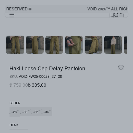
TS RESERVED ©
VOID 2026™ ALL RIGHTS
Haki Loose Cep Detay Pantolon
SKU
:
VOID-FW25-00023_27_28
₺ 759.00
₺ 335.00
BEDEN
28
30
32
34
RENK