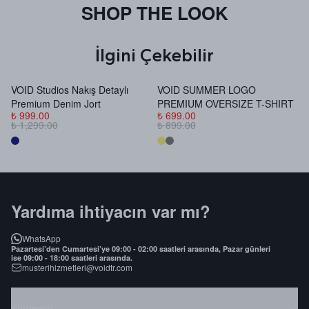
SHOP THE LOOK
İlgini Çekebilir
VOID Studios Nakış Detaylı
VOID SUMMER LOGO
V
Premium Denim Jort
PREMIUM OVERSIZE T-SHIRT
B
₺ 999.00
₺ 699.00
₺
₺ 1,299.00
₺ 899.00
₺
Yardıma ihtiyacın var mı?
WhatsApp
Pazartesi’den Cumartesi’ye 09:00 - 02:00 saatleri arasında, Pazar günleri
ise 09:00 - 18:00 saatleri arasında.
musterihizmetleri@voidtr.com
Kurumsal