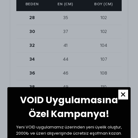
BEDEN
EN (CM)
BOY (CM)
28
35
102
30
37
102
32
41
104
34
44
107
36
46
108
38
49
110
VOID Uygulamasına
Özel Kampanya!
BEDEN VE UYUMLULUK
Tekstil ürünlerinde beden seçimi modellere göre
değişkenlik gösterebilir. En doğru seçim için
Yeni VOID uygulamamız üzerinden yeni üyelik oluştur,
dolabınızdaki beğendiğiniz bir ürünün ölçülerini alıp
2000₺ ve üzeri alışverişinde ücretsiz eşofman kazan.
karşılaştırabilirsiniz.