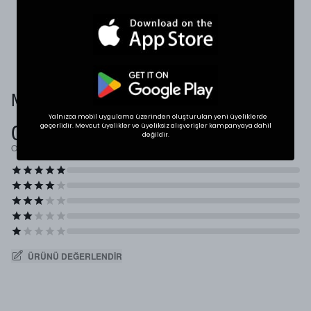
* Ölçülerde +1/-1 cm farklılık olabilir.
Müşteri Yorumları
Yalnızca mobil uygulama üzerinden oluşturulan yeni üyeliklerde
0.0
geçerlidir. Mevcut üyelikler ve üyeliksiz alışverişler kampanyaya dahil
değildir.
Ortalama Puan
ÜRÜNÜ DEĞERLENDIR