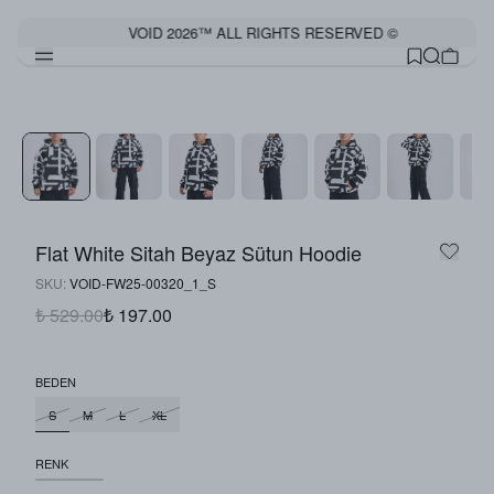
VOID 2026™ ALL RIGHTS RESERVED ©
Flat White Sitah Beyaz Sütun Hoodie
SKU
:
VOID-FW25-00320_1_S
₺ 529.00
₺ 197.00
BEDEN
S
M
L
XL
RENK