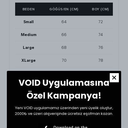
BEDEN
GÖĞÜS/EN (CM)
BOY (CM)
Small
64
72
Medium
66
74
Large
68
76
XLarge
70
78
VOID Uygulamasına
BEDEN VE UYUMLULUK
Tekstil ürünlerinde beden seçimi modellere göre
Özel Kampanya!
değişkenlik gösterebilir. En doğru seçim için
dolabınızdaki beğendiğiniz bir ürünün ölçülerini alıp
karşılaştırabilirsiniz.
Yeni VOID uygulamamız üzerinden yeni üyelik oluştur,
* Ölçülerde +1/-1 cm farklılık olabilir.
2000₺ ve üzeri alışverişinde ücretsiz eşofman kazan.