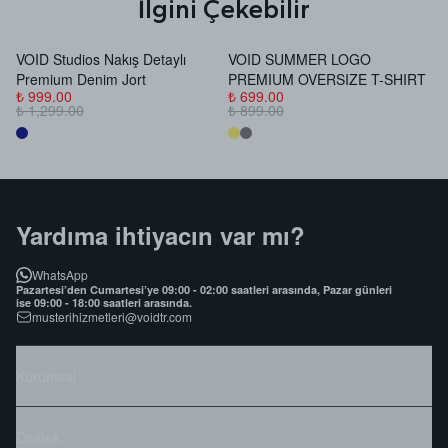
İlgini Çekebilir
VOID Studios Nakış Detaylı
VOID SUMMER LOGO
V
Premium Denim Jort
PREMIUM OVERSIZE T-SHIRT
B
₺ 999.00
₺ 699.00
₺
₺ 1,299.00
₺ 899.00
₺
Yardıma ihtiyacın var mı?
WhatsApp
Pazartesi’den Cumartesi’ye 09:00 - 02:00 saatleri arasında, Pazar günleri
ise 09:00 - 18:00 saatleri arasında.
musterihizmetleri@voidtr.com
Kurumsal
Destek