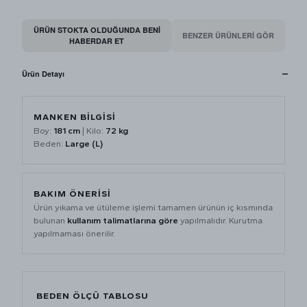
ÜRÜN STOKTA OLDUĞUNDA BENI
BENZER ÜRÜNLERİ GÖR
HABERDAR ET
Ürün Detayı
MANKEN BİLGİSİ
Boy:
181 cm
| Kilo:
72 kg
Beden:
Large (L)
BAKIM ÖNERİSİ
Ürün yıkama ve ütüleme işlemi tamamen ürünün iç kısmında
bulunan
kullanım talimatlarına göre
yapılmalıdır. Kurutma
yapılmaması önerilir.
BEDEN ÖLÇÜ TABLOSU