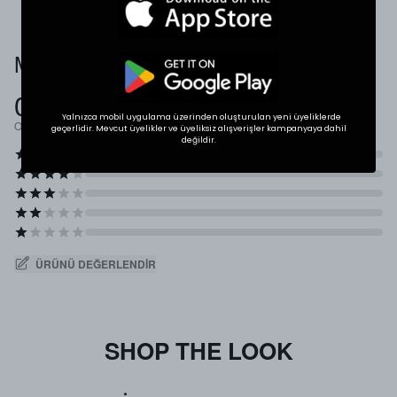
Müşteri Yorumları
0.0
Yalnızca mobil uygulama üzerinden oluşturulan yeni üyeliklerde
Ortalama Puan
geçerlidir. Mevcut üyelikler ve üyeliksiz alışverişler kampanyaya dahil
değildir.
ÜRÜNÜ DEĞERLENDIR
SHOP THE LOOK