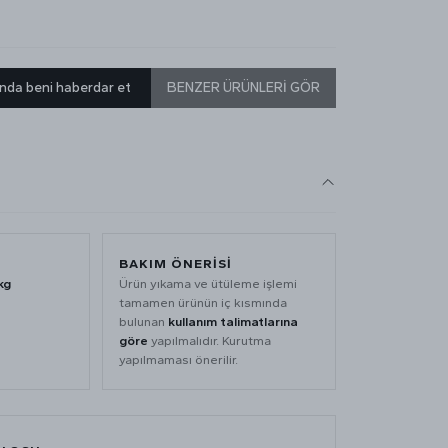
nda beni haberdar et
BENZER ÜRÜNLERİ GÖR
BAKIM ÖNERİSİ
kg
Ürün yıkama ve ütüleme işlemi
tamamen ürünün iç kısmında
bulunan
kullanım talimatlarına
göre
yapılmalıdır. Kurutma
yapılmaması önerilir.