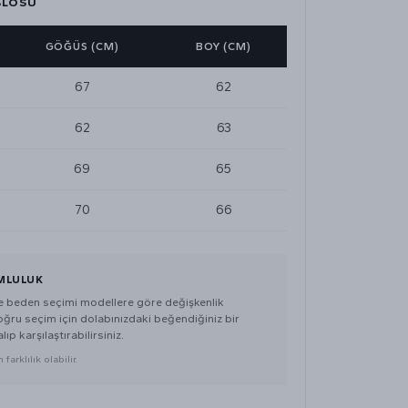
BLOSU
GÖĞÜS (CM)
BOY (CM)
67
62
62
63
69
65
70
66
MLULUK
de beden seçimi modellere göre değişkenlik
doğru seçim için dolabınızdaki beğendiğiniz bir
lıp karşılaştırabilirsiniz.
farklılık olabilir.