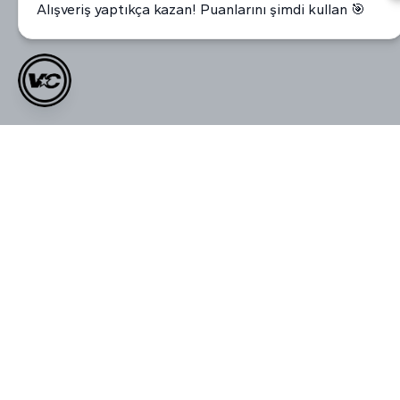
Alışveriş yaptıkça kazan! Puanlarını şimdi kullan 🎯
Kadın Yazlık VOID Edition Nakışlı
VOID Redefined Daily Ceramic
Premium Oversize Cropped
Mug
₺ 269.00
Zipper
₺ 569.00
₺ 999.00
₺ 1,199.00