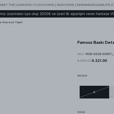
N
GET THE LOOK
VOID STUDIOS
VOID | BASIC
VOID | DENIM
AKSESUAR
LIFE S
inden üye olup 2000₺ ve üzeri ilk siparişini veren herkese VOID eş
m Oversize Tişört
Famous Baskı Deta
SKU
:
VOID-SS25-00397_
₺ 569.00
₺ 221.00
BEDEN
S
RENK