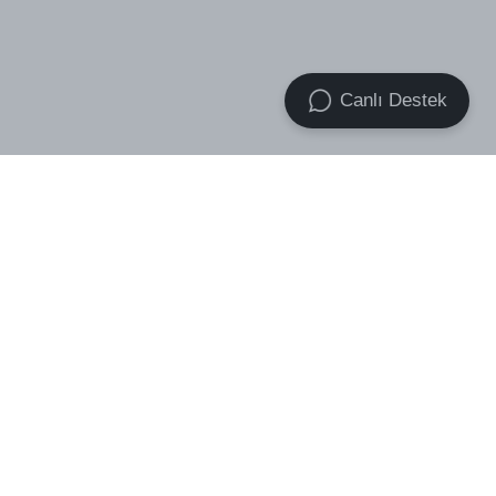
Canlı Destek
VOID Premium Essential Socks
VOID Premium Heavyweight
3-Pack
Basic Oversize Tişört
₺ 439.00
₺ 499.00
₺ 759.00