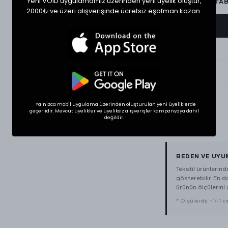
Yeni VOID uygulamamız üzerinden yeni üyelik oluştur,
BEDEN ÖLÇÜ TA
2000₺ ve üzeri alışverişinde ücretsiz eşofman kazan.
BEDEN
Small
Medium
Large
Yalnızca mobil uygulama üzerinden oluşturulan yeni üyeliklerde
geçerlidir. Mevcut üyelikler ve üyeliksiz alışverişler kampanyaya dahil
XLarge
değildir.
BEDEN VE UYU
Tekstil ürünlerin
gösterebilir. En 
ürünün ölçülerini a
* Ölçülerde +1/-1 cm 