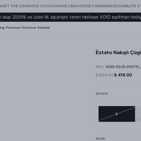
N
GET THE LOOK
VOID STUDIOS
VOID | BASIC
VOID | DENIM
AKSESUAR
LIFE S
00₺ ve üzeri ilk siparişini veren herkese VOID eşofman hediye!
Detay Premium Oversize Gömlek
Èstato Nakışlı Çiz
SKU
:
VOID-SS25-00579_
₺ 899.00
₺ 419.00
BEDEN
S
RENK