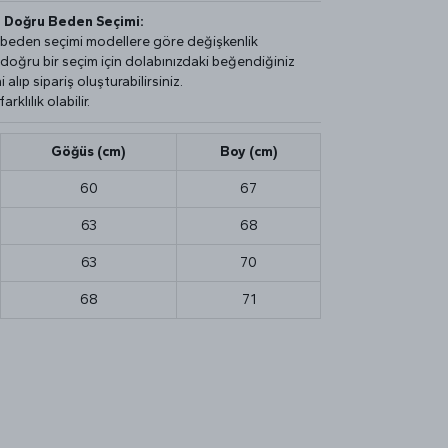
e Doğru Beden Seçimi:
e beden seçimi modellere göre değişkenlik
e doğru bir seçim için dolabınızdaki beğendiğiniz
 alıp sipariş oluşturabilirsiniz.
rklılık olabilir.
Göğüs (cm)
Boy (cm)
60
67
63
68
63
70
68
71