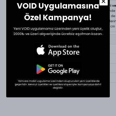
VOID Uygulamasına
Beden Ölçüleri v
Tekstil ürünlerind
Özel Kampanya!
gösterebilir. Siz d
bir ürünün ölçülerini
Ölçülerde +1/-1 cm fa
Yeni VOID uygulamamız üzerinden yeni üyelik oluştur,
2000₺ ve üzeri alışverişinde ücretsiz eşofman kazan.
Beden
Small
Medium
Large
XLarge
Yalnızca mobil uygulama üzerinden oluşturulan yeni üyeliklerde
geçerlidir. Mevcut üyelikler ve üyeliksiz alışverişler kampanyaya dahil
değildir.