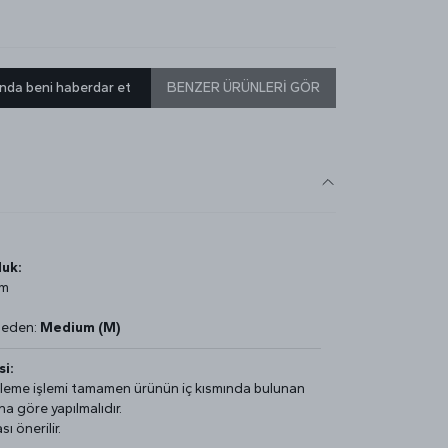
nda beni haberdar et
BENZER ÜRÜNLERİ GÖR
uk:
cm
Beden:
Medium (M)
i:
üleme işlemi tamamen ürünün iç kısmında bulunan
na göre yapılmalıdır.
 önerilir.