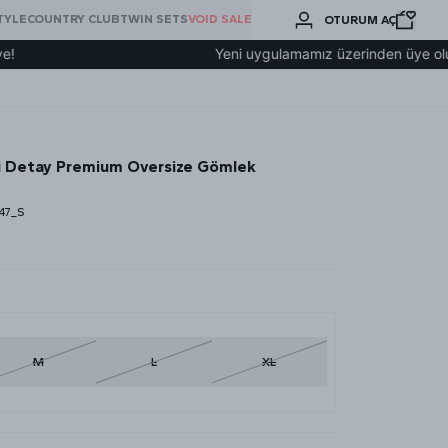
BURADA
TYLE
COUNTRY CLUB
TWIN SETS
VOID SALE
OTURUM AÇ
ARA
Yeni uygulamamız üzerinden üye olup 2000₺
gi Detay Premium Oversize Gömlek
47_S
M
L
XL