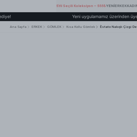
5.Yıl Seçili Koleksiyon – 555₺
YENİ
ERKEK
KADI
Yeni uygulamamız üzerinden üye olup 20
Ana Sayfa
ERKEK
GÖMLEK
Kısa Kollu Gömlek
Èstato Nakışlı Çizgi 