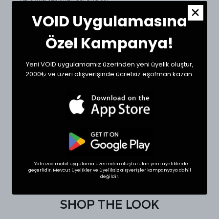
VOID Uygulamasına
Beden Ölçüleri ve Doğru Beden Seçimi:
Tekstil ürünlerinde beden seçimi modellere göre
Özel Kampanya!
değişkenlik gösterebilir. Siz de doğru bir seçim için
dolabınızdaki beğendiğiniz bir ürünün ölçülerini alıp sipariş
oluşturabilirsiniz.
Yeni VOID uygulamamız üzerinden yeni üyelik oluştur,
Ölçülerde +1/-1 cm farklılık olabilir.
2000₺ ve üzeri alışverişinde ücretsiz eşofman kazan.
Beden
Göğüs (cm)
Boy (cm)
Small
59
70
Medium
60
71
Large
61
76
XLarge
65
77
Yalnızca mobil uygulama üzerinden oluşturulan yeni üyeliklerde
geçerlidir. Mevcut üyelikler ve üyeliksiz alışverişler kampanyaya dahil
değildir.
SHOP THE LOOK