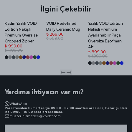
İlgini Çekebilir
Kadın Yazlık VOID
VOID Redefined
Yazlık VOID Edition
V
Edition Nakışlı
Daily Ceramic Mug
Nakışlı Premium
P
₺ 269.00
Premium Oversize
Ayarlanabilir Paça
₺ 569.00
₺
Cropped Zipper
Oversize Eşofman
₺
₺ 999.00
Altı
₺ 1,199.00
₺ 899.00
₺ 1,399.00
Yardıma ihtiyacın var mı?
WhatsApp
Pazartesi’den Cumartesi’ye 09:00 - 02:00 saatleri arasında, Pazar günleri
ise 09:00 - 18:00 saatleri arasında.
musterihizmetleri@voidtr.com