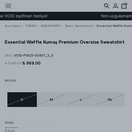
e VOID eşofman hediye!
Yeni uygulamamız ü
Ana Sayfa
ERKEK
SWEATSHIRT
Basic Sweatshirt
Essential Waffle Kum
Essential Waffle Kumaş Premium Oversize Sweatshirt
SKU
:
VOID-FW25-00937_3_S
₺ 1,149.00
₺ 569.00
BEDEN
S
M
L
XL
RENK
Beyaz