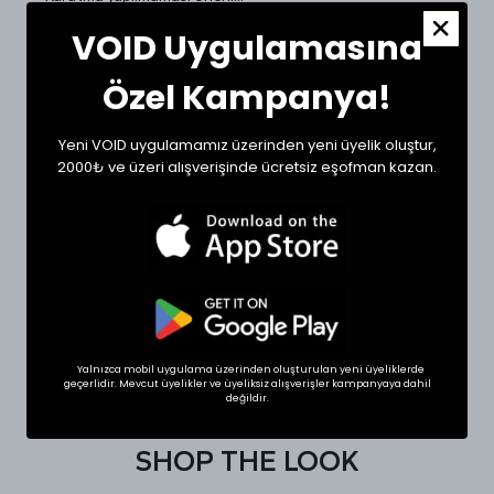
VOID Uygulamasına
Beden Ölçüleri ve Doğru Beden Seçimi:
Tekstil ürünlerinde beden seçimi modellere göre
Özel Kampanya!
değişkenlik gösterebilir. Siz de doğru bir seçim için
dolabınızdaki beğendiğiniz bir ürünün ölçülerini alıp sipariş
oluşturabilirsiniz.
Yeni VOID uygulamamız üzerinden yeni üyelik oluştur,
Ölçülerde +1/-1 cm farklılık olabilir.
2000₺ ve üzeri alışverişinde ücretsiz eşofman kazan.
Beden
Göğüs (cm)
Boy (cm)
Small
59
70
Medium
60
71
Large
61
76
XLarge
65
77
Yalnızca mobil uygulama üzerinden oluşturulan yeni üyeliklerde
geçerlidir. Mevcut üyelikler ve üyeliksiz alışverişler kampanyaya dahil
değildir.
SHOP THE LOOK