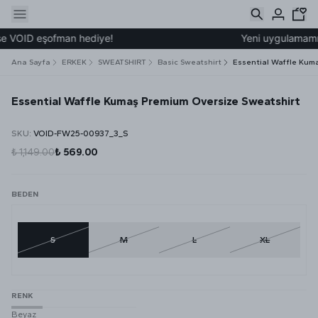
e VOID eşofman hediye!
Yeni uygulamamız ü
Ana Sayfa
ERKEK
SWEATSHIRT
Basic Sweatshirt
Essential Waffle Kum
Essential Waffle Kumaş Premium Oversize Sweatshirt
SKU
:
VOID-FW25-00937_3_S
₺ 1,149.00
₺ 569.00
BEDEN
S
M
L
XL
RENK
Beyaz