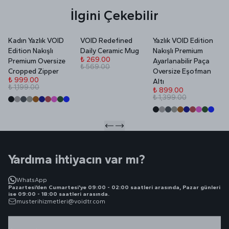
İlgini Çekebilir
Kadın Yazlık VOID
VOID Redefined
Yazlık VOID Edition
V
Edition Nakışlı
Daily Ceramic Mug
Nakışlı Premium
P
₺ 269.00
Premium Oversize
Ayarlanabilir Paça
₺ 569.00
₺
Cropped Zipper
Oversize Eşofman
₺
₺ 999.00
Altı
₺ 1,199.00
₺ 899.00
₺ 1,399.00
Yardıma ihtiyacın var mı?
WhatsApp
Pazartesi’den Cumartesi’ye 09:00 - 02:00 saatleri arasında, Pazar günleri
ise 09:00 - 18:00 saatleri arasında.
musterihizmetleri@voidtr.com