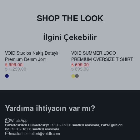
SHOP THE LOOK
İlgini Çekebilir
VOID Studios Nakış Detaylı
VOID SUMMER LOGO
V
Premium Denim Jort
PREMIUM OVERSIZE T-SHIRT
B
₺ 999.00
₺ 699.00
₺
₺ 1,299.00
₺ 899.00
₺
Yardıma ihtiyacın var mı?
WhatsApp
Pazartesi’den Cumartesi’ye 09:00 - 02:00 saatleri arasında, Pazar günleri
ise 09:00 - 18:00 saatleri arasında.
musterihizmetleri@voidtr.com