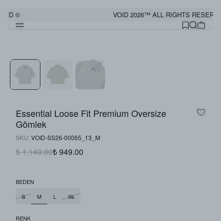
VED ©
VOID 2026™ ALL RIGHTS RESERVE
Görünümü Tamamla
Essential Loose Fit Premium Oversize
Gömlek
SKU
:
VOID-SS26-00065_13_M
₺ 1,149.00
₺ 949.00
BEDEN
M
S
L
XL
RENK