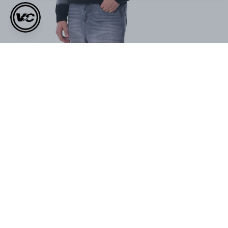
Müşteri Yorumları
0.0
Ortalama Puan
ÜRÜNÜ DEĞERLENDIR