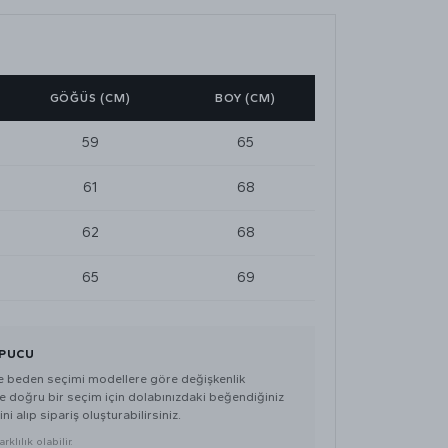
GÖĞÜS (CM)
BOY (CM)
59
65
61
68
62
68
65
69
İPUCU
de beden seçimi modellere göre değişkenlik
 de doğru bir seçim için dolabınızdaki beğendiğiniz
ni alıp sipariş oluşturabilirsiniz.
klılık olabilir.