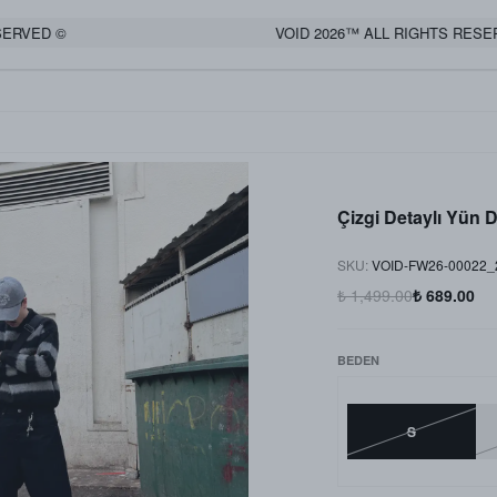
ED ©
VOID 2026™ ALL RIGHTS RESERVED
Çizgi Detaylı Yün
SKU
:
VOID-FW26-00022_
₺ 1,499.00
₺ 689.00
BEDEN
S