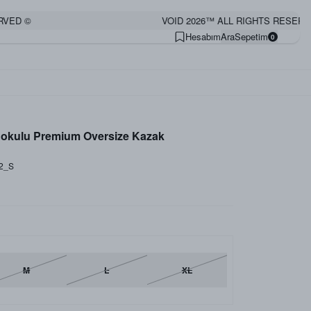
 ©
VOID 2026™ ALL RIGHTS RESERVED ©
Hesabım
Ara
Sepetim
0
 Dokulu Premium Oversize Kazak
2_S
M
L
XL