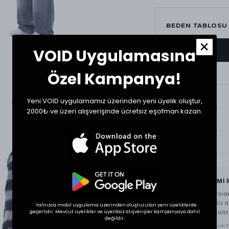
BEDEN TABLOSU
VOID Uygulamasına
BEDEN
Small
Özel Kampanya!
Medium
Yeni VOID uygulamamız üzerinden yeni üyelik oluştur,
2000₺ ve üzeri alışverişinde ücretsiz eşofman kazan.
Large
XLarge
BEDEN SEÇİMİ 
Tekstil ürünlerin
gösterebilir. Siz
Yalnızca mobil uygulama üzerinden oluşturulan yeni üyeliklerde
bir ürünün ölçüleri
geçerlidir. Mevcut üyelikler ve üyeliksiz alışverişler kampanyaya dahil
değildir.
* Ölçülerde ±1 cm far