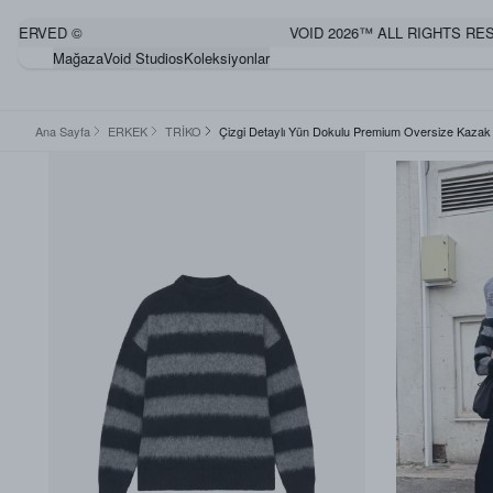
RVED ©
VOID 2026™ ALL RIGHTS RESERV
Mağaza
Void Studios
Koleksiyonlar
Ana Sayfa
ERKEK
TRİKO
Çizgi Detaylı Yün Dokulu Premium Oversize Kazak