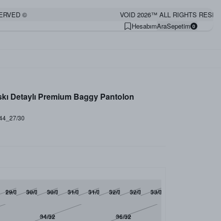
D ©
VOID 2026™ ALL RIGHTS RESERVED 
Hesabım
Ara
Sepetim
0
skı Detaylı Premium Baggy Pantolon
44_27/30
29/32
30/30
30/32
31/30
31/32
32/30
32/32
33/30
34/32
36/32