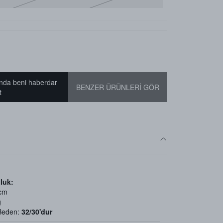
nda beni haberdar
BENZER ÜRÜNLERİ GÖR
t
luk:
 cm
g
 Beden:
32/30'dur