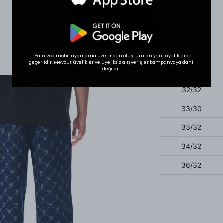
30/32
31/30
31/32
Yalnızca mobil uygulama üzerinden oluşturulan yeni üyeliklerde
geçerlidir. Mevcut üyelikler ve üyeliksiz alışverişler kampanyaya dahil
değildir.
32/30
32/32
33/30
33/32
34/32
36/32