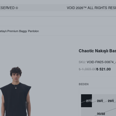
VED ©
VOID 2026™ ALL RIGHTS RESERVE
Detaylı Premium Baggy Pantolon
Chaotic Nakışlı Ba
SKU
:
VOID-FW25-00874_
₺ 1,069.00
₺ 521.00
BEDEN
27/30
28/30
29/30
33/32