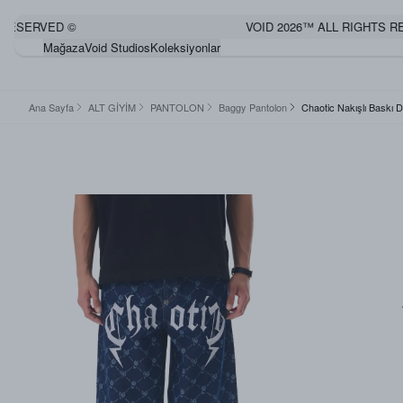
ERVED ©
VOID 2026™ ALL RIGHTS RESER
Mağaza
Void Studios
Koleksiyonlar
Ana Sayfa
ALT GİYİM
PANTOLON
Baggy Pantolon
Chaotic Nakışlı Baskı 