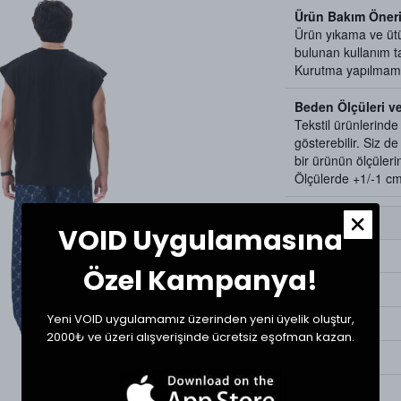
Ürün Bakım Öneri
Ürün yıkama ve üt
bulunan kullanım ta
Kurutma yapılmamas
Beden Ölçüleri v
Tekstil ürünlerind
gösterebilir. Siz d
bir ürünün ölçülerini
Ölçülerde +1/-1 cm f
Beden
VOID Uygulamasına
27/30
Özel Kampanya!
28/30
Yeni VOID uygulamamız üzerinden yeni üyelik oluştur,
29/30
2000₺ ve üzeri alışverişinde ücretsiz eşofman kazan.
29/32
30/30