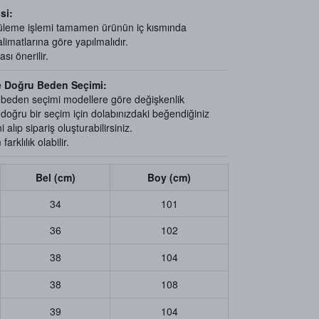
si:
üleme işlemi tamamen ürünün iç kısmında
limatlarına göre yapılmalıdır.
ı önerilir.
e Doğru Beden Seçimi:
e beden seçimi modellere göre değişkenlik
e doğru bir seçim için dolabınızdaki beğendiğiniz
 alıp sipariş oluşturabilirsiniz.
arklılık olabilir.
Bel (cm)
Boy (cm)
34
101
36
102
38
104
38
108
39
104