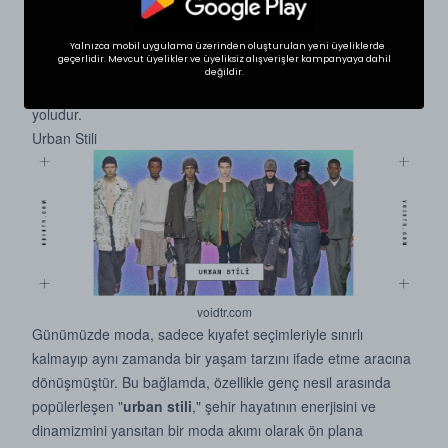
Urban culture modasında kombin önerileri, kişisel tarzınızı
ortaya koymak için geniş bir yelpazede seçenek sunar.
Yalnızca mobil uygulama üzerinden oluşturulan yeni üyeliklerde
geçerlidir. Mevcut üyelikler ve üyeliksiz alışverişler kampanyaya dahil
Rahatlık, şıklık ve özgünlük arayanlar için urban kültür, moda
değildir.
dünyasında kendi benzersiz izinizi bırakmanın harika bir
yoludur.
Urban Stili
voidtr.com
Günümüzde moda, sadece kıyafet seçimleriyle sınırlı
kalmayıp aynı zamanda bir yaşam tarzını ifade etme aracına
dönüşmüştür. Bu bağlamda, özellikle genç nesil arasında
popülerleşen "
urban stili
," şehir hayatının enerjisini ve
dinamizmini yansıtan bir moda akımı olarak ön plana