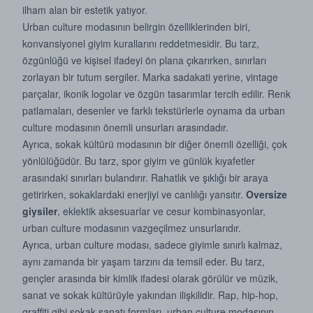
ilham alan bir estetik yatıyor.
Urban culture modasının belirgin özelliklerinden biri,
konvansiyonel giyim kurallarını reddetmesidir. Bu tarz,
özgünlüğü ve kişisel ifadeyi ön plana çıkarırken, sınırları
zorlayan bir tutum sergiler. Marka sadakati yerine, vintage
parçalar, ikonik logolar ve özgün tasarımlar tercih edilir. Renk
patlamaları, desenler ve farklı tekstürlerle oynama da urban
culture modasının önemli unsurları arasındadır.
Ayrıca, sokak kültürü modasının bir diğer önemli özelliği, çok
yönlülüğüdür. Bu tarz, spor giyim ve günlük kıyafetler
arasındaki sınırları bulandırır. Rahatlık ve şıklığı bir araya
getirirken, sokaklardaki enerjiyi ve canlılığı yansıtır.
Oversize
giysiler
, eklektik aksesuarlar ve cesur kombinasyonlar,
urban culture modasının vazgeçilmez unsurlarıdır.
Ayrıca, urban culture modası, sadece giyimle sınırlı kalmaz,
aynı zamanda bir yaşam tarzını da temsil eder. Bu tarz,
gençler arasında bir kimlik ifadesi olarak görülür ve müzik,
sanat ve sokak kültürüyle yakından ilişkilidir. Rap, hip-hop,
graffiti gibi sokak sanatı formları, urban culture modasının