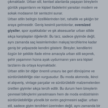
çıkmaktadır. Urban stil, kentsel alanlarda yaşayan bireylerin
günlük yaşamlarını ve kişisel ifadelerini yansıtan modern ve
sokak modasının bir sentezini sunar.
Urban stilin belirgin özelliklerinden biri, rahatlık ve şıklığın bir
araya gelmesidir. Geniş kesimli pantolonlar,
oversized
giysiler
, spor ayakkabılar ve şık aksesuarlar urban stilde
sıkça karşılaşılan öğelerdir. Bu tarz, sadece giyimde değil,
aynı zamanda saç kesimlerinden makyaj tercihlerine kadar
geniş bir yelpazede kendini gösterir. Bireyler, kendilerini
özgün bir şekilde ifade etme amacıyla urban stili seçerek,
şehir yaşamının hızına ayak uydurmanın yanı sıra kişisel
tarzlarını da ortaya koymaktadır.
Urban stilin bir diğer önemli unsuru ise geri dönüşüme ve
sürdürülebilirliğe olan vurgusudur. Bu moda akımında, ikinci
el alışveriş, vintage parçalar ve sürdürülebilir malzemelerden
üretilen giyimler sıkça tercih edilir. Bu durum hem bireylerin
çevresel bilinçlerini yansıtmasını hem de moda endüstrisinin
sürdürülebilirliğe yönelik bir evrim geçirmesini sağlar. urban
stil, sadece giyim tercihleri üzerinden değil, aynı zamanda bir