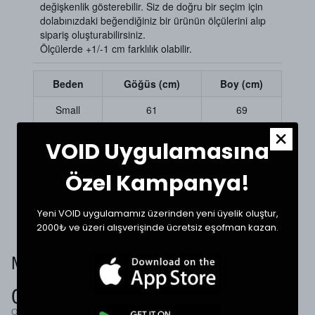
değişkenlik gösterebilir. Siz de doğru bir seçim için
dolabınızdaki beğendiğiniz bir ürünün ölçülerini alıp
sipariş oluşturabilirsiniz.
Ölçülerde +1/-1 cm farklılık olabilir.
Beden
Göğüs (cm)
Boy (cm)
Small
61
69
Medium
63
70
VOID Uygulamasına
Large
66
72
Özel Kampanya!
XLarge
69
72
Yeni VOID uygulamamız üzerinden yeni üyelik oluştur,
2000₺ ve üzeri alışverişinde ücretsiz eşofman kazan.
Müşteri Yorumları
0.0
Ortalama Puan