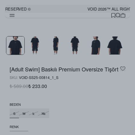
TS RESERVED ©
VOID 2026™ ALL RIGHTS
[Adult Swim] Baskılı Premium Oversize Tişört
SKU
:
VOID-SS25-00814_1_S
₺ 589.00
₺ 233.00
BEDEN
S
M
L
XL
RENK