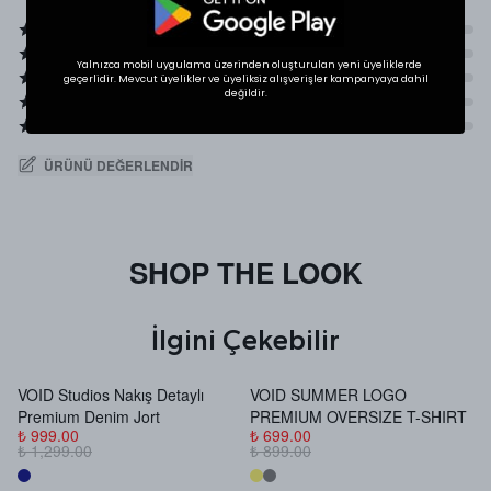
Yalnızca mobil uygulama üzerinden oluşturulan yeni üyeliklerde
geçerlidir. Mevcut üyelikler ve üyeliksiz alışverişler kampanyaya dahil
değildir.
ÜRÜNÜ DEĞERLENDIR
SHOP THE LOOK
İlgini Çekebilir
VOID Studios Nakış Detaylı
VOID SUMMER LOGO
V
Premium Denim Jort
PREMIUM OVERSIZE T-SHIRT
B
₺ 999.00
₺ 699.00
₺
₺ 1,299.00
₺ 899.00
₺