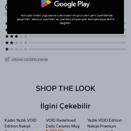
0.0
Ortalama Puan
Yalnızca mobil uygulama üzerinden oluşturulan yeni üyeliklerde
geçerlidir. Mevcut üyelikler ve üyeliksiz alışverişler kampanyaya dahil
değildir.
ÜRÜNÜ DEĞERLENDIR
SHOP THE LOOK
İlgini Çekebilir
Kadın Yazlık VOID
VOID Redefined
Yazlık VOID Edition
V
Edition Nakışlı
Daily Ceramic Mug
Nakışlı Premium
P