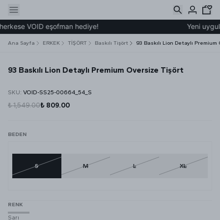
herkese VOID eşofman hediye!
Yeni uygulam
Ana Sayfa
ERKEK
TİŞÖRT
Baskılı Tişört
93 Baskılı Lion Detaylı Premium 
93 Baskılı Lion Detaylı Premium Oversize Tişört
SKU
:
VOID-SS25-00664_54_S
₺ 1,549.00
₺ 809.00
BEDEN
S
M
L
XL
RENK
Sarı